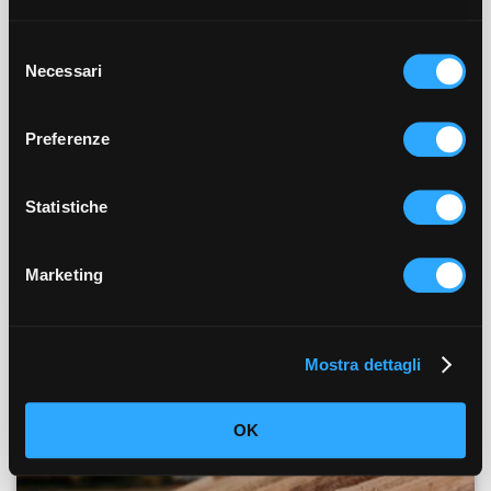
Looking for a Half-Board/dinner option?
You can add dining options at special rates to
your booking at the next stage -->
Selezione
Necessari
del
Have a coupon code?
consenso
Enter it at the top of this screen where indicated,
before checking dates/rates
Preferenze
Need 5 rooms or more?
Email info@almaranto.it for special rates and
terms
Statistiche
Marketing
Mostra dettagli
OK