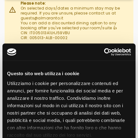
Please note:
On selected days/dates a minimum stay may be
required. If you are unsure, please contact us at
guests@almaranto.it
You can add a discounted dining option to any
booking after you've selected your room/suite 👍
CIN: IT005013A1LHJ59VBU
CIR: 005013-ALB-00002
+ Book Direct for the best rates
and exclusive benefits +
Questo sito web utilizza i cookie
Utilizziamo i cookie per personalizzare contenuti ed
Free cancellation up to 7 days before your arrival
annunci, per fornire funzionalità dei social media e per
on selected Flexible Rates
Delicious breakfast each morning
analizzare il nostro traffico. Condividiamo inoltre
Complimentary welcome drink
informazioni sul modo in cui utilizza il nostro sito con i
10% discount on evening dining
nostri partner che si occupano di analisi dei dati web,
Early check-in and priority room allocation
(subject to availability)
pubblicità e social media, i quali potrebbero combinarle
*Maximum occupancy for any room or suite is 2
con altre informazioni che ha fornito loro o che hanno
adults*
raccolto dal suo utilizzo dei loro servizi.