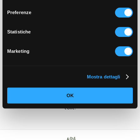
consenso
Aromen, die vom Wald erzählen
Preferenze
Von Donnerstag bis Samstag servieren wir abends
ein festes Menü, das täglich wechselt: eine
Vorspeise, ein Hauptgericht und ein Dessert,
Statistiche
zubereitet mit 100 % biologischen Zutaten,
Wildkräutern und essbaren Blüten. Gerichte, die
von den Jahreszeiten, der Region und dem
Respekt für die Natur erzählen.
Marketing
Ein Urlaub, der Spuren hinterlässt – aber keinen
Fußabdruck
Mostra dettagli
Hier erlebst du eine langsame, bewusste
Gastfreundschaft, die gut für dich und den
Planeten ist. Atme die reine Luft, spaziere
OK
zwischen Kräutern und Blumen und genieße die
Ruhe eines Ortes, der Schönheit bewahrt und sie
teilt.