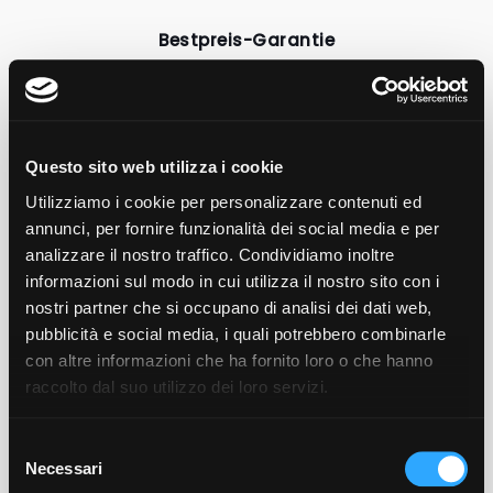
Bestpreis-Garantie
Wenn du direkt über unsere Website buchst,
profitierst du von exklusiven Tarifen und
besonderen Vorteilen.
Bei deiner Ankunft erwartet dich eine Flasche
unseres
biologischen Weißweins Puro
– für einen
Questo sito web utilizza i cookie
Willkommens-Toast im Zimmer oder im Garten.
Utilizziamo i cookie per personalizzare contenuti ed
Ein seltener Ort, geschaffen für wenige
annunci, per fornire funzionalità dei social media e per
analizzare il nostro traffico. Condividiamo inoltre
Im Bosc del Meneghì gibt es nur sechs Zimmer und
maximal 18 Gäste: Jeder Aufenthalt ist ein intimes,
informazioni sul modo in cui utilizza il nostro sito con i
stilles und authentisches Erlebnis, eingebettet in
nostri partner che si occupano di analisi dei dati web,
die unberührte Natur des Ledrotals.
pubblicità e social media, i quali potrebbero combinarle
Gastfreundschaft, die sich um dich kümmert
con altre informazioni che ha fornito loro o che hanno
raccolto dal suo utilizzo dei loro servizi.
Vor deiner Ankunft wird dein Zimmer gründlich
gereinigt, desinfiziert und mit Ozon behandelt.
Jeden Tag findest du es frisch und ordentlich vor
Selezione
– für ein Gefühl von Zuhause und unbeschwertem
Necessari
del
Komfort.