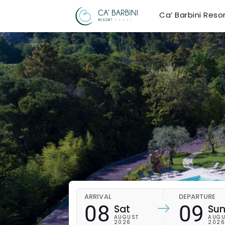
Ca’ Barbini Reso
ARRIVAL
DEPARTURE
08
09
Sat
Su
AUGUST
AUGU
2026
202