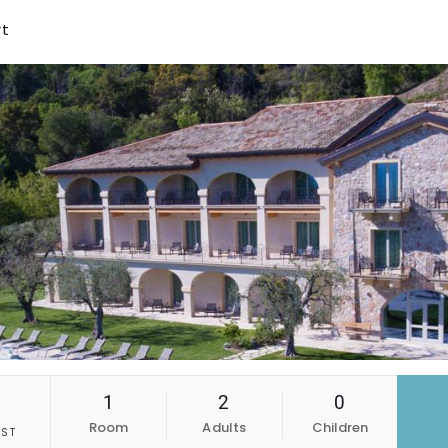
rt
1
2
0
n
Room
Adults
Children
ST
6