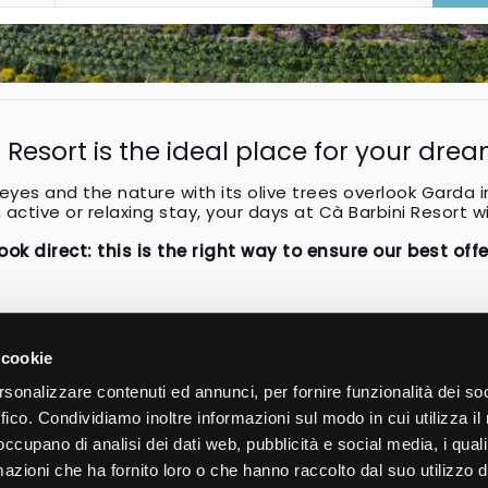
i Resort is the ideal place for your dre
eyes and the nature with its olive trees overlook Garda 
 active or relaxing stay, your days at Cà Barbini Resort wi
ook direct: this is the right way to ensure our best offe
 cookie
rsonalizzare contenuti ed annunci, per fornire funzionalità dei so
ffico. Condividiamo inoltre informazioni sul modo in cui utilizza il 
 occupano di analisi dei dati web, pubblicità e social media, i qual
Ca' Barbini Resort
azioni che ha fornito loro o che hanno raccolto dal suo utilizzo d