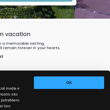
am vacation
in a memorable setting.
ll remain forever in your hearts.
r!
OK
cial media e
nostro sito
i potrebbero
ei loro