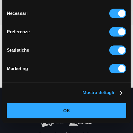
Selezione
Necessari
del
consenso
Preferenze
Statistiche
Castello di Postignano Relais
Località Postignano - 06030 Sellano (PG)
Marketing
T.
+390743788911
-
E.
info@castellodipostignano.it
-
www.castellodipostignano.it
CIS/CIR/CIN: IT054048A102018789
Mostra dettagli
Delete reservation
OK