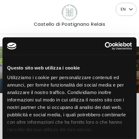
EN
Castello di Postignano Relais
Do you have a
coupon code
?
Questo sito web utilizza i cookie
Utilizziamo i cookie per personalizzare contenuti ed
ARRIVAL
DEPARTURE
07
08
Fri
Sat
annunci, per fornire funzionalità dei social media e per
AUGUST
AUGUST
analizzare il nostro traffico. Condividiamo inoltre
2026
2026
informazioni sul modo in cui utilizza il nostro sito con i
nostri partner che si occupano di analisi dei dati web,
1
2
0
pubblicità e social media, i quali potrebbero combinarle
Room
Adults
Children
con altre informazioni che ha fornito loro o che hanno
raccolto dal suo utilizzo dei loro servizi.
Check availability