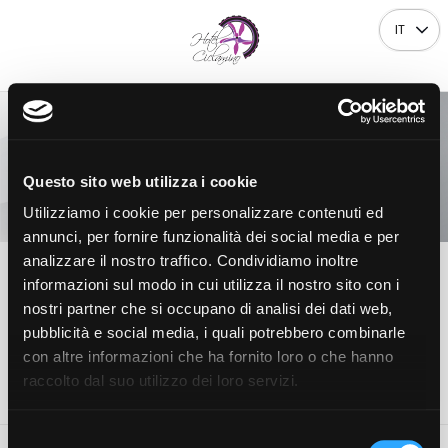
IT
Questo sito web utilizza i cookie
ARRIVO
PARTENZA
10
11
Utilizziamo i cookie per personalizzare contenuti ed
Lun
Mar
AGOSTO
AGOSTO
annunci, per fornire funzionalità dei social media e per
2026
2026
analizzare il nostro traffico. Condividiamo inoltre
informazioni sul modo in cui utilizza il nostro sito con i
1
2
0
nostri partner che si occupano di analisi dei dati web,
Camera
Adulti
Bambini
pubblicità e social media, i quali potrebbero combinarle
con altre informazioni che ha fornito loro o che hanno
Verifica disponibilità
raccolto dal suo utilizzo dei loro servizi.
Selezione