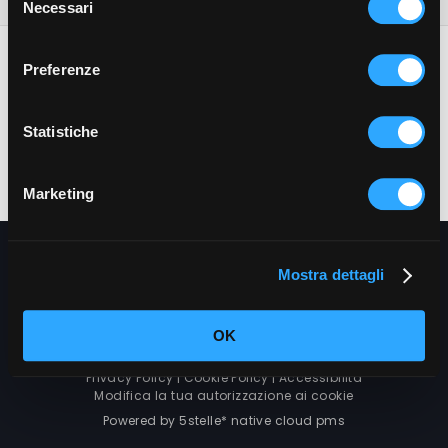
Necessari
del
consenso
Preferenze
Hotel Ciclamino
Statistiche
Via Cargadori, 1 - 38070 Pietramurata (Trento)
T.
+39 0464 507140
-
E.
info@hotelciclamino.com
-
www.hotelciclamino.com
Marketing
Cancella prenotazione
Mostra dettagli
OK
Privacy Policy
|
Cookie Policy
| Accessibilità
Modifica la tua autorizzazione ai cookie
Powered by 5stelle* native cloud pms