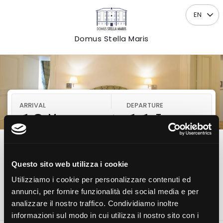
EN
Domus Stella Maris
ARRIVAL
DEPARTURE
10
11
Mon
Tue
AUGUST
AUGUST
2026
2026
1
2
0
Questo sito web utilizza i cookie
Room
Adults
Children
Utilizziamo i cookie per personalizzare contenuti ed
annunci, per fornire funzionalità dei social media e per
Check availability
analizzare il nostro traffico. Condividiamo inoltre
informazioni sul modo in cui utilizza il nostro sito con i