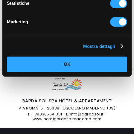
Marsadri (a camera)
Statistiche
1 Bottiglia di Vino Bianco del Garda cantina 
Marsadri (a camera)
Marketing
N.B.: I bambini fino a 6 anni sono calcolati con 
trattamento di camera e colazione.
Eventuali consumazioni al ristorante sono da 
Mostra dettagli
considerare come extra
OK
GARDA SOL SPA HOTEL & APPARTAMENTI
VIA ROMA 16 - 25088 TOSCOLANO MADERNO (BS)
T.
+390365641301
-
E.
info@gardasol.it
-
www.hotelgardasolmaderno.com