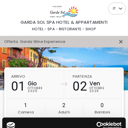
IT
GARDA SOL SPA HOTEL & APPARTAMENTI
HOTEL - SPA - RISTORANTE - SHOP
Offerta
Garda Wine Experience
ARRIVO
PARTENZA
01
02
Gio
Ven
OTTOBRE
OTTOBRE
2026
2026
1
2
0
Camera
Adulti
Bambini
Verifica disponibilità