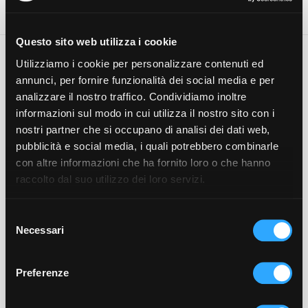
Questo sito web utilizza i cookie
Utilizziamo i cookie per personalizzare contenuti ed
Restrizioni dell'offerta speciale
annunci, per fornire funzionalità dei social media e per
Check-in dal 01/10/2026 al
Numero di notti: 2
analizzare il nostro traffico. Condividiamo inoltre
30/10/2026
informazioni sul modo in cui utilizza il nostro sito con i
nostri partner che si occupano di analisi dei dati web,
Garda Wine Experience
pubblicità e social media, i quali potrebbero combinarle
con altre informazioni che ha fornito loro o che hanno
Arrangiamento hotel: Pernottamento e  colazione
raccolto dal suo utilizzo dei loro servizi.
Cena a 4 portate con degustazione di vini del 
Garda
Selezione
Visita ad una cantina della Valtenesi (da 
Necessari
del
raggiungere con mezzi propri) nelle giornate di 
consenso
Martedi - Venerdi - Sabato
Preferenze
Incluso:
1 Bottiglia di Vino Rosso del Garda cantina 