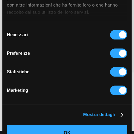
con altre informazioni che ha fornito loro o che hanno
raccolto dal suo utilizzo dei loro servizi.
4 star Hotel in Rimini
Selezione
Necessari
del
With a fantastic sea view, in the heart of Rimini’s
consenso
Marina Centro, our 4 stars do shine bright: warmth,
friendliness, professionalism and elegance.
Preferenze
Statistiche
Marketing
Hotel Bikini
viale Colombo, 4 - 47921 Rimini (RN)
Mostra dettagli
T.
+39054125700
-
E.
info@hotelbikini.com
-
www.hotelbikini.com
OK