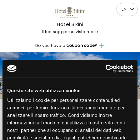
EN
Hotel Bikini
Il tuo soggiorno vista mare
Do you have a
coupon code
?
ARRIVAL
DEPARTURE
09
10
Sun
Mon
Questo sito web utilizza i cookie
AUGUST
AUGUST
2026
2026
Utilizziamo i cookie per personalizzare contenuti ed
annunci, per fornire funzionalità dei social media e per
1
2
0
analizzare il nostro traffico. Condividiamo inoltre
Room
Adults
Children
informazioni sul modo in cui utilizza il nostro sito con i
nostri partner che si occupano di analisi dei dati web,
pubblicità e social media, i quali potrebbero combinarle
Check availability