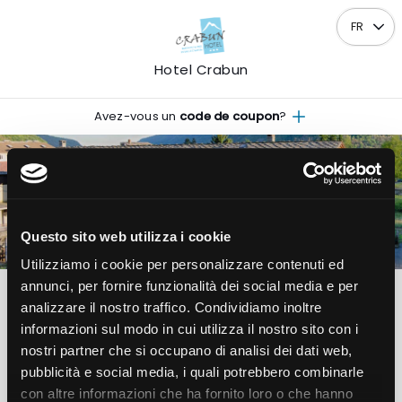
FR
Hotel Crabun
Avez-vous un
code de coupon
?
ARRIVÉE
DÉPART
Questo sito web utilizza i cookie
09
10
Dim
Lun
AOÛT
AOÛT
Utilizziamo i cookie per personalizzare contenuti ed
2026
2026
annunci, per fornire funzionalità dei social media e per
analizzare il nostro traffico. Condividiamo inoltre
1
2
0
informazioni sul modo in cui utilizza il nostro sito con i
Chambre
Adultes
Enfants
nostri partner che si occupano di analisi dei dati web,
pubblicità e social media, i quali potrebbero combinarle
Voir les disponibilités
con altre informazioni che ha fornito loro o che hanno