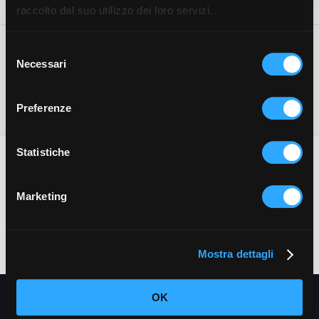
raccolto dal suo utilizzo dei loro servizi.
Selezione
Hotel Crabun
Necessari
del
consenso
PRENOTA QUI MIGLIOR PREZZO GARANTITO!
Preferenze
Statistiche
Marketing
Hotel Crabun
Via Nazionale Per Donnas, 3 - 11026 Pont Saint Martin (AO)
T.
+390125 806069
-
E.
info@crabunhotel.it
-
www.crabunhotel.it
Mostra dettagli
OK
Supprimer la
réservation