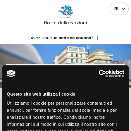
FR
Hotel delle Nazioni
Avez-vous un
code de coupon
?
ARRIVÉE
DÉPART
08
09
Sam
Dim
AOÛT
AOÛT
2026
2026
Questo sito web utilizza i cookie
1
2
0
Utilizziamo i cookie per personalizzare contenuti ed
Chambre
Adultes
Enfants
annunci, per fornire funzionalità dei social media e per
analizzare il nostro traffico. Condividiamo inoltre
informazioni sul modo in cui utilizza il nostro sito con i
Voir les disponibilités