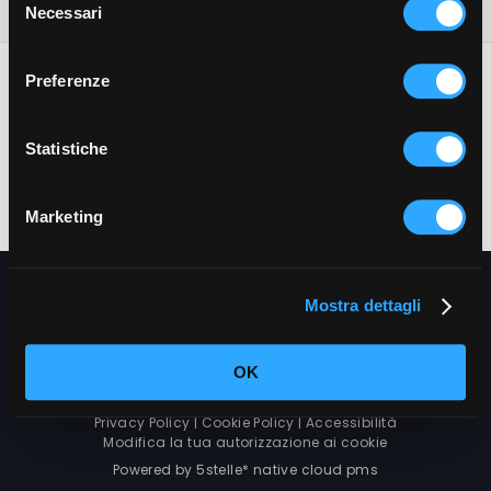
Necessari
del
consenso
Preferenze
Statistiche
HOTEL LIGURE
VIA SAVIGLIANO 11 - 12100 CUNEO (CN)
T.
+390171690420
-
E.
info@ligurehotel.com
-
www.ligurehotel.com
Marketing
Cancella prenotazione
Mostra dettagli
OK
Privacy Policy
|
Cookie Policy
| Accessibilità
Modifica la tua autorizzazione ai cookie
Powered by 5stelle* native cloud pms