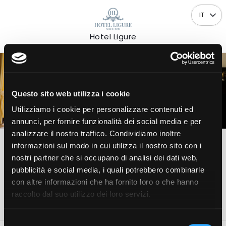
IT
Hotel Ligure
Questo sito web utilizza i cookie
ARRIVO
PARTENZA
Utilizziamo i cookie per personalizzare contenuti ed
07
08
Ven
Sab
annunci, per fornire funzionalità dei social media e per
AGOSTO
AGOSTO
2026
2026
analizzare il nostro traffico. Condividiamo inoltre
informazioni sul modo in cui utilizza il nostro sito con i
1
2
0
nostri partner che si occupano di analisi dei dati web,
Camera
Adulti
Bambini
pubblicità e social media, i quali potrebbero combinarle
con altre informazioni che ha fornito loro o che hanno
Verifica disponibilità
raccolto dal suo utilizzo dei loro servizi.
Selezione