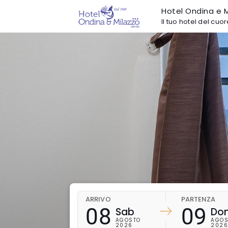
Hotel Ondina e M
Il tuo hotel del cuo
ARRIVO
PARTENZA
08
09
Sab
Do
AGOSTO
AGOS
2026
202