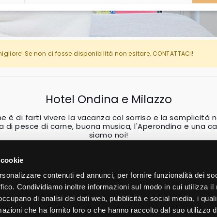
migliore! Se non ci fosse disponibilità non esitare, CONTATTACI!
Hotel Ondina e Milazzo
e è di farti vivere la vacanza col sorriso e la semplicità n
a di pesce di carne, buona musica, l'Aperondina e una ca
siamo noi!
 cookie
rsonalizzare contenuti ed annunci, per fornire funzionalità dei so
ffico. Condividiamo inoltre informazioni sul modo in cui utilizza il 
 occupano di analisi dei dati web, pubblicità e social media, i qual
Hotel Ondina e Milazzo
azioni che ha fornito loro o che hanno raccolto dal suo utilizzo d