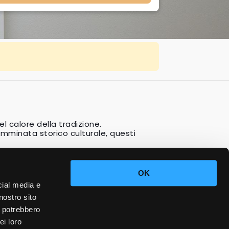
el calore della tradizione.
mminata storico culturale, questi
OK
cial media e
nostro sito
i potrebbero
ei loro