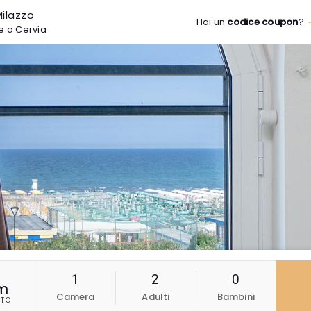
ilazzo
Hai un
codice coupon
?
re a Cervia
1
2
0
m
Camera
Adulti
Bambini
TO
6