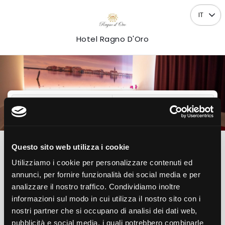
IT
Hotel Ragno D'Oro
ARRIVO
PARTENZA
08
09
Sab
Dom
AGOSTO
AGOSTO
2026
2026
Questo sito web utilizza i cookie
1
2
0
Utilizziamo i cookie per personalizzare contenuti ed
Camera
Adulti
Bambini
annunci, per fornire funzionalità dei social media e per
analizzare il nostro traffico. Condividiamo inoltre
Verifica disponibilità
informazioni sul modo in cui utilizza il nostro sito con i
nostri partner che si occupano di analisi dei dati web,
pubblicità e social media, i quali potrebbero combinarle