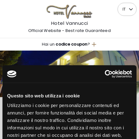
IT
Hotel Vannucci
Official Website - Best rate Guaranteed
Hai un
codice coupon
?
ARRIVO
PARTENZA
08
09
Sab
Dom
AGOSTO
AGOSTO
Questo sito web utilizza i cookie
2026
2026
Utilizziamo i cookie per personalizzare contenuti ed
1
2
0
annunci, per fornire funzionalità dei social media e per
analizzare il nostro traffico. Condividiamo inoltre
Camera
Adulti
Bambini
informazioni sul modo in cui utilizza il nostro sito con i
nostri partner che si occupano di analisi dei dati web,
Verifica disponibilità