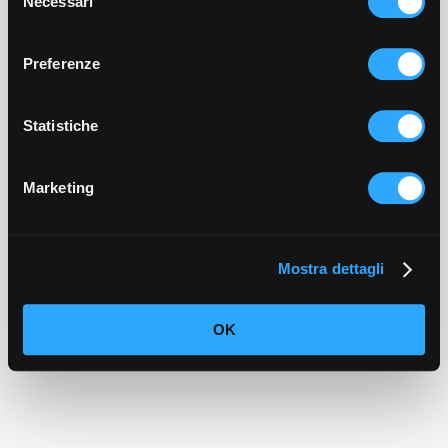
Necessari
del
An error occurred
consenso
The link used to access may be invalid.
Preferenze
We recommend to property for a new
access link.
Statistiche
Marketing
Mostra dettagli
OK