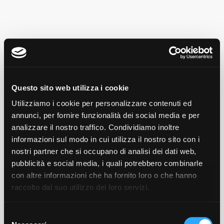
Questo sito web utilizza i cookie
Utilizziamo i cookie per personalizzare contenuti ed
annunci, per fornire funzionalità dei social media e per
analizzare il nostro traffico. Condividiamo inoltre
informazioni sul modo in cui utilizza il nostro sito con i
nostri partner che si occupano di analisi dei dati web,
pubblicità e social media, i quali potrebbero combinarle
Si è verificato un problema
con altre informazioni che ha fornito loro o che hanno
raccolto dal suo utilizzo dei loro servizi.
Il link utilizzato per l'accesso potrebbe
essere non valido. Ti consigliamo di
contattare la struttura per verificarlo.
Selezione