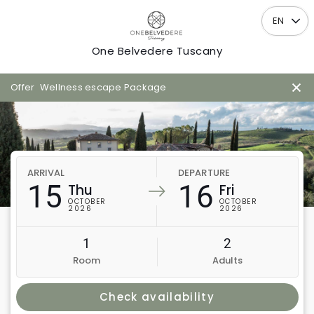
EN
One Belvedere Tuscany
Offer
Wellness escape Package
ARRIVAL
DEPARTURE
15
16
Thu
Fri
OCTOBER
OCTOBER
2026
2026
1
2
Room
Adults
Check availability