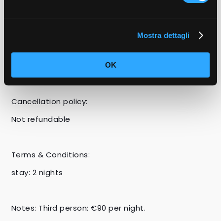
Rate does not include:
Anything not mentioned above
Mostra dettagli
City tax
Other beverages besides microfiltered water  
OK
Cancellation policy:
Not refundable
Terms & Conditions:
stay: 2 nights  
Notes: Third person: €90 per night.