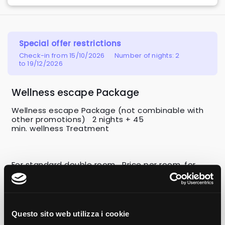
Special offer restrictions
Check-in from 15/10/2026
Number of nights: 2
to 19/12/2026
Wellness escape Package
Wellness escape Package (not combinable with 
other promotions)   2 nights + 45 
min. wellness Treatment
For standard double room   Price per room, for 
the entire stay, for 2 people: € 870
Rate includes:
Questo sito web utilizza i cookie