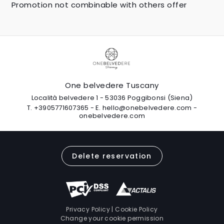
Promotion not combinable with others offer
One belvedere Tuscany
Località belvedere 1 - 53036 Poggibonsi (Siena)
T.
+3905771607365
-
E.
hello@onebelvedere.com
-
onebelvedere.com
Delete reservation
Privacy Policy
|
Cookie Policy
Change your cookie permission