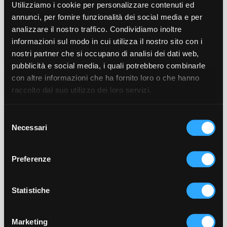
Service and cover charge
Utilizziamo i cookie per personalizzare contenuti ed
annunci, per fornire funzionalità dei social media e per
Buffet breakfast (complimentary)
analizzare il nostro traffico. Condividiamo inoltre
Microfiltered water during meals (free refill)
informazioni sul modo in cui utilizza il nostro sito con i
nostri partner che si occupano di analisi dei dati web,
45 min. wellness Treatment
pubblicità e social media, i quali potrebbero combinarle
Taxes (VAT)
con altre informazioni che ha fornito loro o che hanno
raccolto dal suo utilizzo dei loro servizi.
Use of wellness center (upon reservation)
Use of gym (upon reservation)
Selezione
Necessari
Use of tennis court (upon reservation)
del
consenso
Use of swimming pool
Preferenze
Pool towels
Early check-in (subject to availability)
Statistiche
Late check-out (subject to availability)  
Marketing