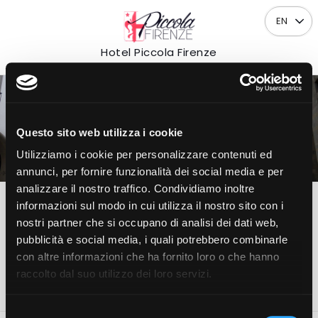
EN
Hotel Piccola Firenze
Questo sito web utilizza i cookie
ARRIVAL
DEPARTURE
Utilizziamo i cookie per personalizzare contenuti ed
07
08
Fri
Sat
annunci, per fornire funzionalità dei social media e per
AUGUST
AUGUST
2026
2026
analizzare il nostro traffico. Condividiamo inoltre
informazioni sul modo in cui utilizza il nostro sito con i
1
2
0
nostri partner che si occupano di analisi dei dati web,
Room
Adults
Children
pubblicità e social media, i quali potrebbero combinarle
con altre informazioni che ha fornito loro o che hanno
Check availability
raccolto dal suo utilizzo dei loro servizi.
Selezione