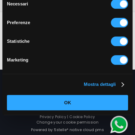
Necessari
del
consenso
Preferenze
Statistiche
Hotel Piccola Firenze
Piazza Agnolo, 18 - 50033 Firenzuola (Firenze)
T.
+39 055 0511150
-
E.
hotelpiccolafirenze@gmail.com
-
Marketing
www.hotelpiccolafirenze.it/it/
Delete reservation
Mostra dettagli
OK
Privacy Policy
|
Cookie Policy
Change your cookie permission
Powered by 5stelle* native cloud pms