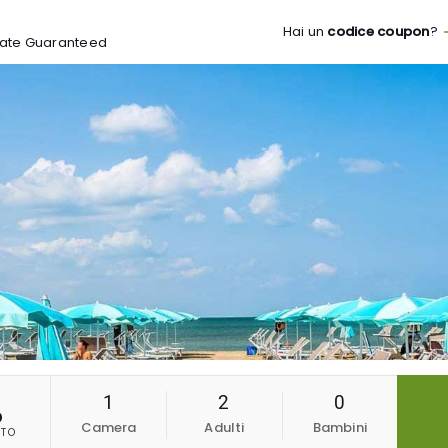
Hai un
codice coupon
?
t Rate Guaranteed
1
2
0
b
Camera
Adulti
Bambini
TO
6