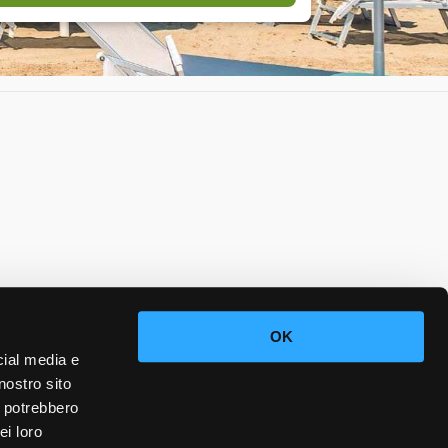
OK
cial media e
nostro sito
i potrebbero
ei loro