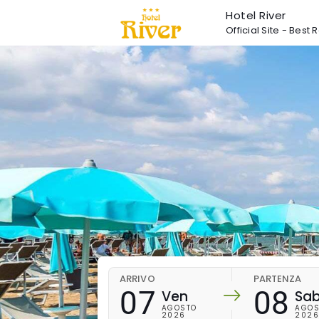
Hotel River
Official Site - Bes
ARRIVO
PARTENZA
07
08
Ven
Sa
AGOSTO
AGOS
2026
202