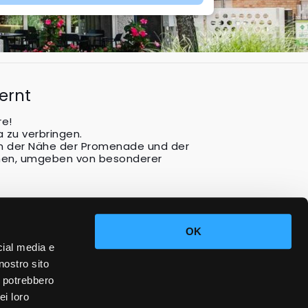
ernt
re!
a zu verbringen.
in der Nähe der Promenade und der
tmen, umgeben von besonderer
OK
cial media e
nostro sito
i potrebbero
ei loro