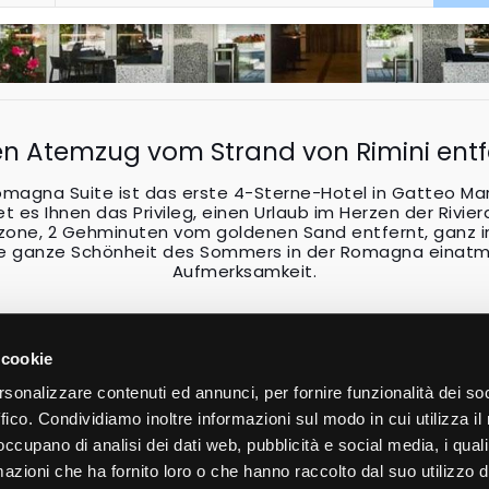
en Atemzug vom Strand von Rimini entf
magna Suite ist das erste 4-Sterne-Hotel in Gatteo Ma
t es Ihnen das Privileg, einen Urlaub im Herzen der Rivier
erzone, 2 Gehminuten vom goldenen Sand entfernt, ganz 
die ganze Schönheit des Sommers in der Romagna eina
Aufmerksamkeit.
 cookie
rsonalizzare contenuti ed annunci, per fornire funzionalità dei so
ffico. Condividiamo inoltre informazioni sul modo in cui utilizza il 
 occupano di analisi dei dati web, pubblicità e social media, i qual
Romagna Suite Hotel
azioni che ha fornito loro o che hanno raccolto dal suo utilizzo d