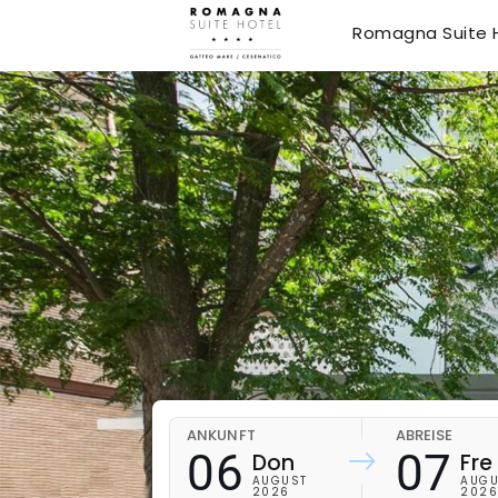
Romagna Suite 
ANKUNFT
ABREISE
06
07
Don
Fre
AUGUST
AUGU
2026
202