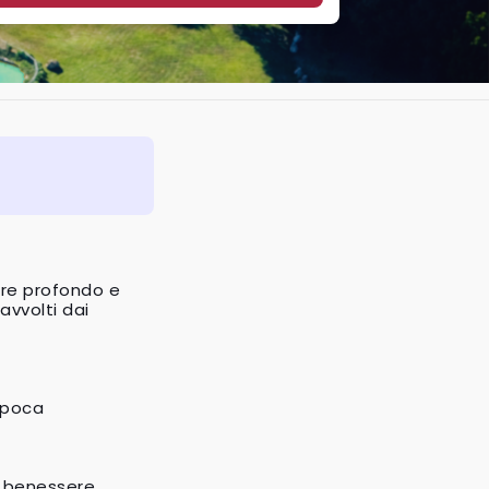
ere profondo e 
vvolti dai 
Epoca
o benessere 