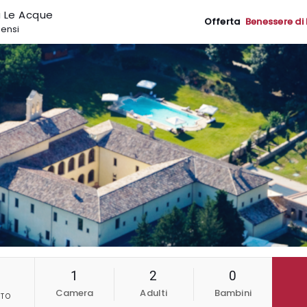
a Le Acque
Offerta
Benessere di
sensi
1
2
0
Camera
Adulti
Bambini
TO
6