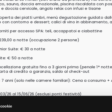
co, sauna, doccia emozionale, piscina riscaldata con pos
e doccia cervicale, angolo relax con infusi e tisane
coperta dei piatti umbri, menù degustazione guidato dal
 con contorno e dessert; calici di vino in abbinamento, 
forniti per accesso SPA: teli, accappatoi e ciabattine
 239,00 a notte (occupazione 2 persone)
ior Suite: € 30 a notte
ite: € 50 a notte
cellazione gratuita fino a 3 giorni prima (penale 1° notte
arta di credito a garanzia, saldo al check-out
a 7 anni (solo nelle camere familiari): Cena a consumo +
3/03/26 al 15/06/26 (esclusi ponti festività)
 cookie