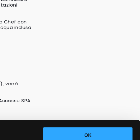
tazioni 
lo Chef con 
acqua inclusa
), verrà 
 Accesso SPA 
OK