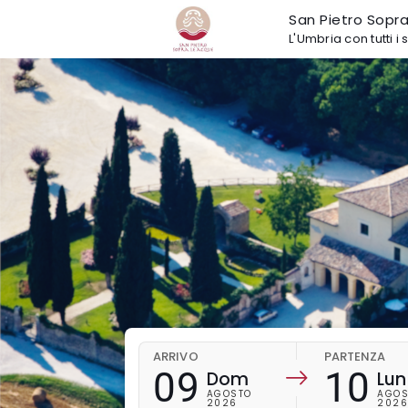
San Pietro Sopr
L'Umbria con tutti i 
ARRIVO
PARTENZA
09
10
Dom
Lun
AGOSTO
AGOS
2026
202