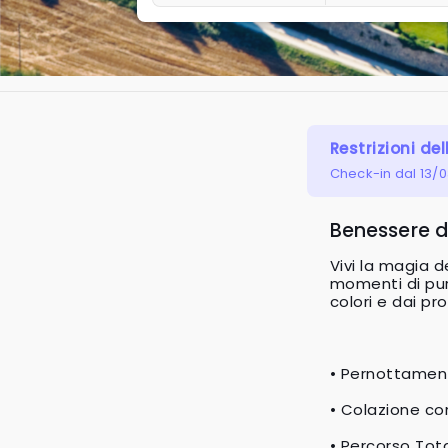
Restrizioni del
Check-in dal 13/
Benessere d
Vivi la magia 
momenti di puro
colori e dai pr
• Pernottament
• Colazione co
• Percorso Tota