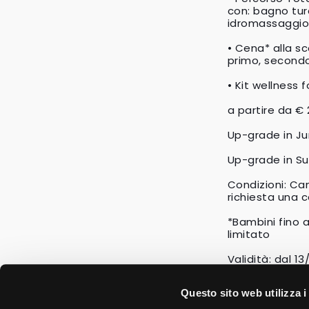
con: bagno tur
idromassaggio 
• Cena* alla s
primo, secondo
• Kit wellness 
a partire da €
Up-grade in Jun
Up-grade in Su
Condizioni: Can
richiesta una c
*Bambini fino 
limitato
Validità: dal 1
Questo sito web utilizza i