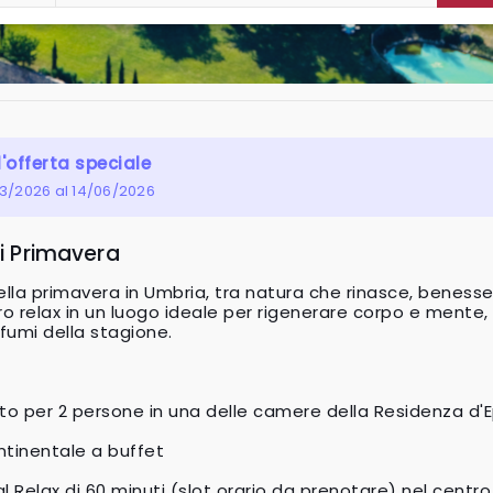
l'offerta speciale
03/2026 al 14/06/2026
i Primavera
della primavera in Umbria, tra natura che rinasce, beness
 relax in un luogo ideale per rigenerare corpo e mente, a
ofumi della stagione.
o per 2 persone in una delle camere della Residenza d'
ntinentale a buffet
l Relax di 60 minuti (slot orario da prenotare) nel centr