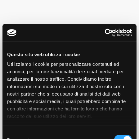
Questo sito web utilizza i cookie
Utilizziamo i cookie per personalizzare contenuti ed
annunci, per fornire funzionalità dei social media e per
analizzare il nostro traffico. Condividiamo inoltre
informazioni sul modo in cui utilizza il nostro sito con i
nostri partner che si occupano di analisi dei dati web,
pubblicità e social media, i quali potrebbero combinarle
Si è verificato un problema
con altre informazioni che ha fornito loro o che hanno
raccolto dal suo utilizzo dei loro servizi.
Il link utilizzato per l'accesso potrebbe
essere non valido. Ti consigliamo di
contattare la struttura per verificarlo.
Selezione