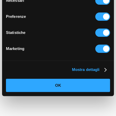
Necessari
del
An error occurred
consenso
The link used to access may be invalid.
Preferenze
We recommend to property for a new
access link.
Statistiche
Marketing
Mostra dettagli
OK