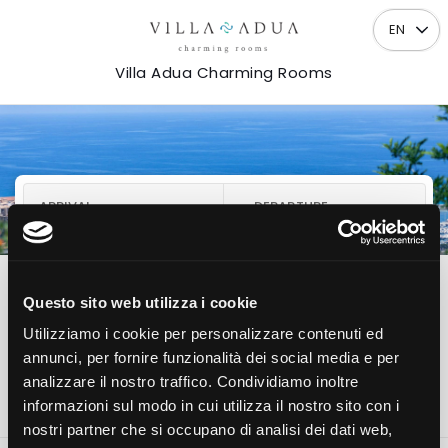
EN
Villa Adua Charming Rooms
ARRIVAL
DEPARTURE
07
08
Fri
Sat
AUGUST
AUGUST
2026
2026
Questo sito web utilizza i cookie
1
2
0
Room
Adults
Children
Utilizziamo i cookie per personalizzare contenuti ed
annunci, per fornire funzionalità dei social media e per
analizzare il nostro traffico. Condividiamo inoltre
Check availability
informazioni sul modo in cui utilizza il nostro sito con i
nostri partner che si occupano di analisi dei dati web,