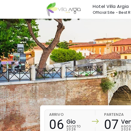
Hotel Villa Argia
Official Site - Bes
ARRIVO
PARTENZA
06
07
Gio
Ve
AGOSTO
AGOS
2026
202