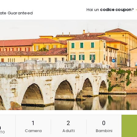
Hai un
codice coupon
?
t Rate Guaranteed
1
2
0
n
Camera
Adulti
Bambini
TO
6