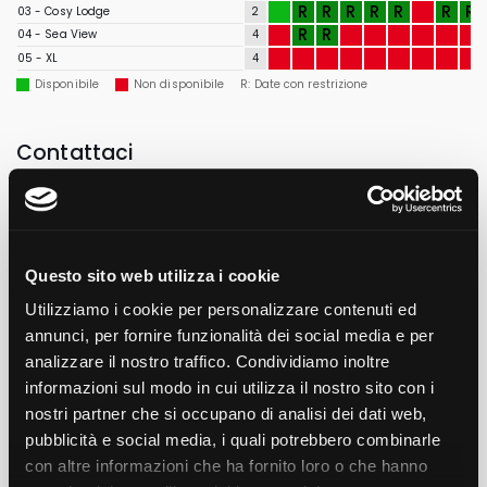
R
R
R
R
R
R
R
03 - Cosy Lodge
2
R
R
04 - Sea View
4
05 - XL
4
Disponibile
Non disponibile
R: Date con restrizione
Contattaci
Per il periodo richiesto potremmo avere qualche
disponibilità. Per contattarci compila il seguente modulo.
I campi contrassegnati con * sono obbligatori
Nome
Questo sito web utilizza i cookie
Utilizziamo i cookie per personalizzare contenuti ed
annunci, per fornire funzionalità dei social media e per
Cognome
analizzare il nostro traffico. Condividiamo inoltre
informazioni sul modo in cui utilizza il nostro sito con i
nostri partner che si occupano di analisi dei dati web,
E-mail
pubblicità e social media, i quali potrebbero combinarle
con altre informazioni che ha fornito loro o che hanno