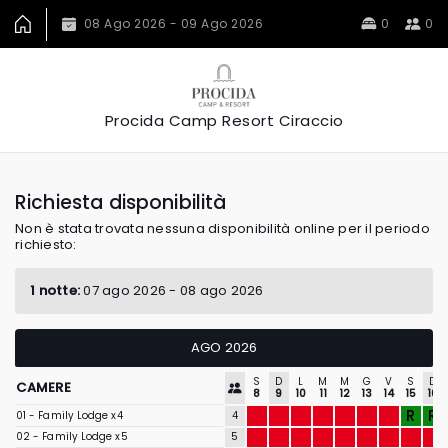
08 Ago 2026 - 09 Ago 2026
0
0
Procida Camp Resort Ciraccio
Richiesta disponibilità
Non è stata trovata nessuna disponibilità online per il periodo
richiesto:
1 notte:
07 ago 2026 - 08 ago 2026
AGO 2026
S
D
L
M
M
G
V
S
D
CAMERE
8
9
10
11
12
13
14
15
16
R
R
01 - Family Lodge x4
4
02 - Family Lodge x5
5